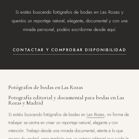
Si estáis buscando fotógrafos de bodas en Las Rozas y
queréis un reportaje natural, elegante, documental y con una
mirada personal, podéis escribirme desde aquí.
CONTACTAR Y COMPROBAR DISPONIBILIDAD
Fotógrafos de bodas en Las Rozas
Fotografía editorial y documental para bodas en Las
Rozas y Madrid
Si estáis buscando fotógrafos de bodas en
Las Rozas
, mi forma de
trabajar se centra en crear un reportaje natural, elegante y con
intención. Trabajo desde una mirada documental, atenta a lo que
ocurre de verdad, pero también con un criterio editorial que cuida la