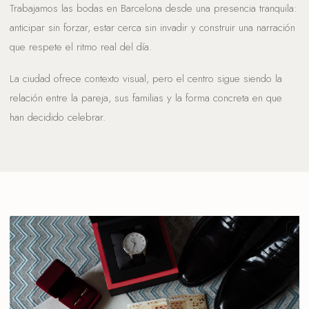
Trabajamos las bodas en Barcelona desde una presencia tranquila:
anticipar sin forzar, estar cerca sin invadir y construir una narración
que respete el ritmo real del día.
La ciudad ofrece contexto visual, pero el centro sigue siendo la
relación entre la pareja, sus familias y la forma concreta en que
han decidido celebrar.