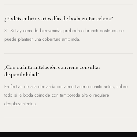
¿Podéis cubrir varios días de boda en Barcelona?
Sí. Si hay cena de bienvenida, preboda o brunch posterior, se
puede plantear una cobertura ampliada.
¿Con cuánta antelación conviene consultar
disponibilidad?
En fechas de alta demanda conviene hacerlo cuanto antes, sobre
todo si la boda coincide con temporada alta o requiere
desplazamientos.